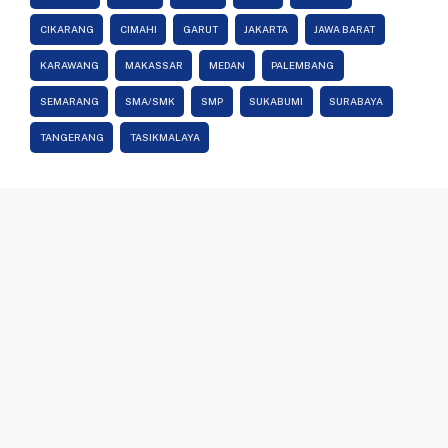
CIKARANG
CIMAHI
GARUT
JAKARTA
JAWA BARAT
KARAWANG
MAKASSAR
MEDAN
PALEMBANG
SEMARANG
SMA/SMK
SMP
SUKABUMI
SURABAYA
TANGERANG
TASIKMALAYA