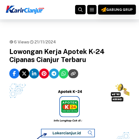
Langsung
MENU
ke
GABUNG GRUP
isi
6 Views
·
21/11/2024
Lowongan Kerja Apotek K-24
Cipanas Cianjur Terbaru