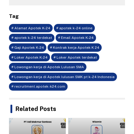
Tag
# Alamat Apotek K-24
# apotek k-24 online
# apotek k-24 terdekat
# Email Apotek K-24
# Gaji Apotek K-24
# Kontrak kerja Apotek K 24
# Loker Apotek K-24
# Loker Apotek terdekat
# Lowongan kerja di Apotek Lulusan SMA
# Lowongan kerja di Apotek lulusan SMK pt k-24 Indonesia
# recruitment.apotek-k24.com
Related Posts