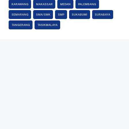
KARAWANG
MAKASSAR
MEDAN
PALEMBANG
SEMARANG
SMA/SMK
SMP
SUKABUMI
SURABAYA
TANGERANG
TASIKMALAYA