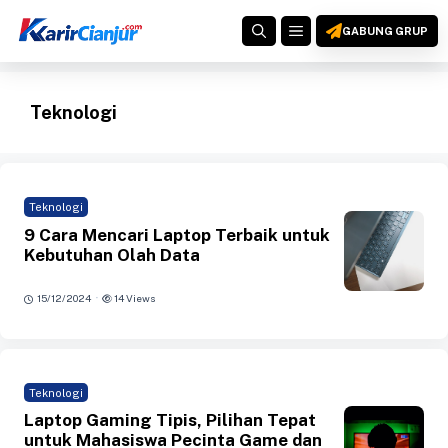
Langsung
MENU
ke
GABUNG GRUP
isi
Teknologi
Teknologi
9 Cara Mencari Laptop Terbaik untuk
Kebutuhan Olah Data
·
15/12/2024
14 Views
Teknologi
Laptop Gaming Tipis, Pilihan Tepat
untuk Mahasiswa Pecinta Game dan