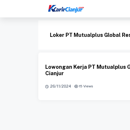
Langsung
ke
isi
Loker PT Mutualplus Global Re
Lowongan Kerja PT Mutualplus G
Cianjur
26/11/2024
·
15 Views