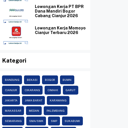
Lowongan Kerja PT BPR
Dana Mandiri Bogor
Cabang Cianjur 2026
Lowongan Kerja Momoyo
Cianjur Terbaru 2026
Kategori
BANDUNG
BEKASI
BOGOR
BUMN
CIANJUR
CIKARANG
CIMAHI
GARUT
JAKARTA
JAWA BARAT
KARAWANG
MAKASSAR
MEDAN
PALEMBANG
SEMARANG
SMA/SMK
SMP
SUKABUMI