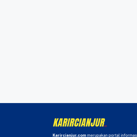
Karircianjur.com
merupakan portal informas