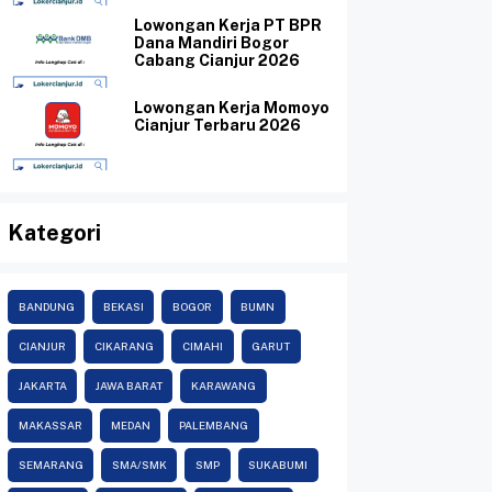
Lowongan Kerja PT BPR
Dana Mandiri Bogor
Cabang Cianjur 2026
Lowongan Kerja Momoyo
Cianjur Terbaru 2026
Kategori
BANDUNG
BEKASI
BOGOR
BUMN
CIANJUR
CIKARANG
CIMAHI
GARUT
JAKARTA
JAWA BARAT
KARAWANG
MAKASSAR
MEDAN
PALEMBANG
SEMARANG
SMA/SMK
SMP
SUKABUMI