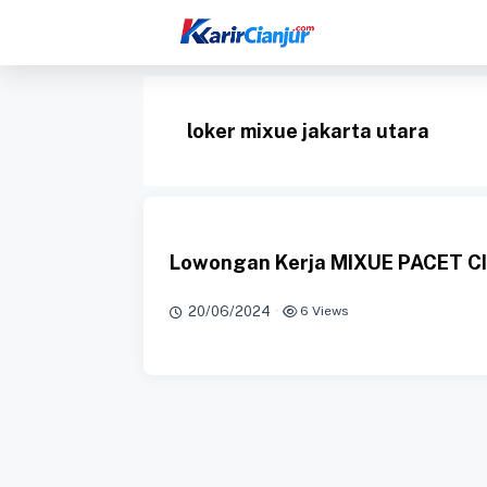
Langsung
ke
isi
loker mixue jakarta utara
Lowongan Kerja MIXUE PACET C
20/06/2024
·
6 Views