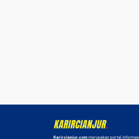
Karircianjur.com
merupakan portal informas