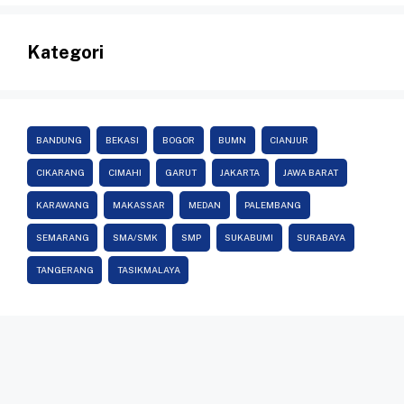
Kategori
BANDUNG
BEKASI
BOGOR
BUMN
CIANJUR
CIKARANG
CIMAHI
GARUT
JAKARTA
JAWA BARAT
KARAWANG
MAKASSAR
MEDAN
PALEMBANG
SEMARANG
SMA/SMK
SMP
SUKABUMI
SURABAYA
TANGERANG
TASIKMALAYA