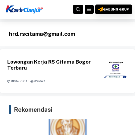
Langsung
MENU
ke
GABUNG GRUP
isi
hrd.rscitama@gmail.com
Lowongan Kerja RS Citama Bogor
Terbaru
·
01/07/2024
0 Views
Rekomendasi