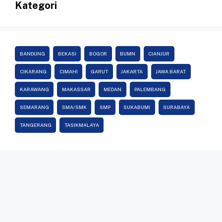
Kategori
BANDUNG
BEKASI
BOGOR
BUMN
CIANJUR
CIKARANG
CIMAHI
GARUT
JAKARTA
JAWA BARAT
KARAWANG
MAKASSAR
MEDAN
PALEMBANG
SEMARANG
SMA/SMK
SMP
SUKABUMI
SURABAYA
TANGERANG
TASIKMALAYA