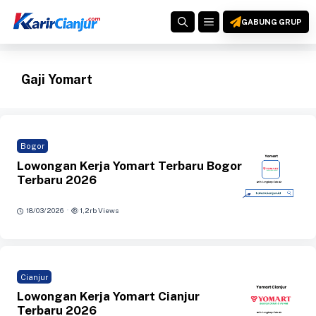
Langsung
MENU
ke
GABUNG GRUP
isi
Gaji Yomart
Bogor
Lowongan Kerja Yomart Terbaru Bogor
Terbaru 2026
·
18/03/2026
1,2rb Views
Cianjur
Lowongan Kerja Yomart Cianjur
Terbaru 2026