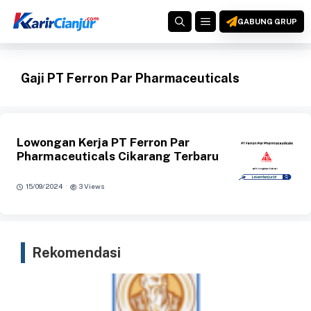
Langsung
MENU
ke
GABUNG GRUP
isi
Gaji PT Ferron Par Pharmaceuticals
Lowongan Kerja PT Ferron Par
Pharmaceuticals Cikarang Terbaru
·
15/09/2024
3 Views
Rekomendasi