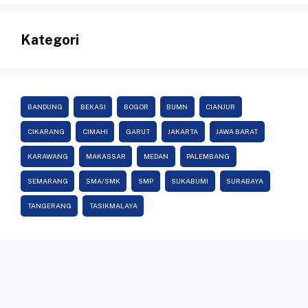
Kategori
BANDUNG
BEKASI
BOGOR
BUMN
CIANJUR
CIKARANG
CIMAHI
GARUT
JAKARTA
JAWA BARAT
KARAWANG
MAKASSAR
MEDAN
PALEMBANG
SEMARANG
SMA/SMK
SMP
SUKABUMI
SURABAYA
TANGERANG
TASIKMALAYA